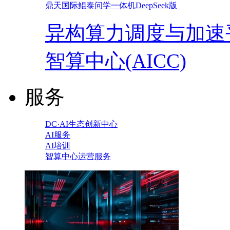
鼎天国际鲲泰问学一体机DeepSeek版
异构算力调度与加速
智算中心(AICC)
服务
DC·AI生态创新中心
AI服务
AI培训
智算中心运营服务