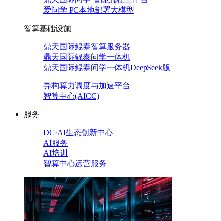
爱问学 PC本地部署大模型
智算基础设施
鼎天国际鲲泰智算服务器
鼎天国际鲲泰问学一体机
鼎天国际鲲泰问学一体机DeepSeek版
异构算力调度与加速平台
智算中心(AICC)
服务
DC·AI生态创新中心
AI服务
AI培训
智算中心运营服务