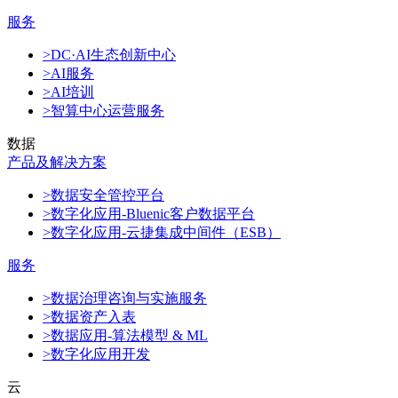
服务
>DC·AI生态创新中心
>AI服务
>AI培训
>智算中心运营服务
数据
产品及解决方案
>数据安全管控平台
>数字化应用-Bluenic客户数据平台
>数字化应用-云捷集成中间件（ESB）
服务
>数据治理咨询与实施服务
>数据资产入表
>数据应用-算法模型 & ML
>数字化应用开发
云