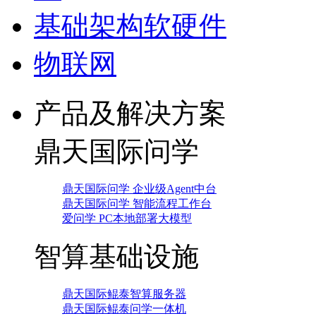
基础架构软硬件
物联网
产品及解决方案
鼎天国际问学
鼎天国际问学 企业级Agent中台
鼎天国际问学 智能流程工作台
爱问学 PC本地部署大模型
智算基础设施
鼎天国际鲲泰智算服务器
鼎天国际鲲泰问学一体机