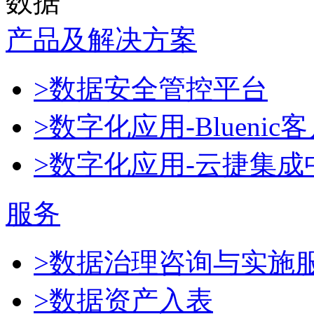
数据
产品及解决方案
>数据安全管控平台
>数字化应用-Blueni
>数字化应用-云捷集成
服务
>数据治理咨询与实施
>数据资产入表