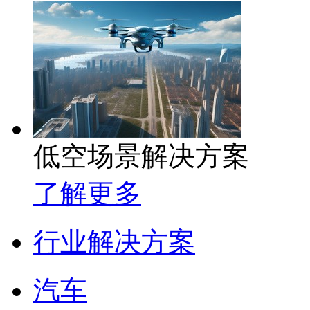
低空场景解决方案
了解更多
行业解决方案
汽车