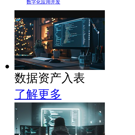
数字化应用开发
数据资产入表
了解更多