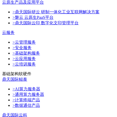
云原生产品及应用平台
>鼎天国际研云 研制一体化工业互联网解决方案
>磐云 云原生PaaS平台
>鼎天国际云印 数字化文印管理平台
云服务
>云管理服务
>安全服务
>基础架构服务
>云应用服务
>云培训服务
基础架构软硬件
鼎天国际鲲泰
>AI算力服务器
>通用算力服务器
>计算终端产品
>数据通信产品
鼎天国际云科