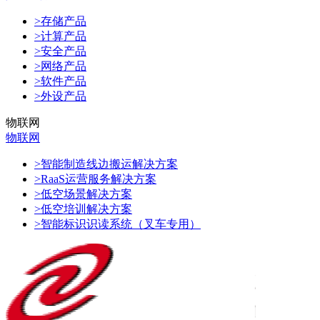
>存储产品
>计算产品
>安全产品
>网络产品
>软件产品
>外设产品
物联网
物联网
>智能制造线边搬运解决方案
>RaaS运营服务解决方案
>低空场景解决方案
>低空培训解决方案
>智能标识识读系统（叉车专用）