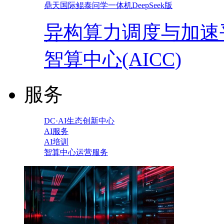
鼎天国际鲲泰问学一体机DeepSeek版
异构算力调度与加速
智算中心(AICC)
服务
DC·AI生态创新中心
AI服务
AI培训
智算中心运营服务