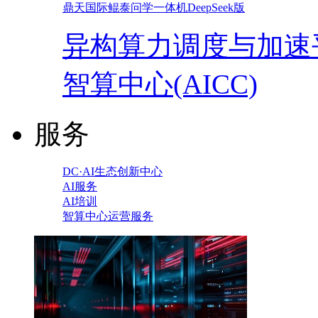
鼎天国际鲲泰问学一体机DeepSeek版
异构算力调度与加速
智算中心(AICC)
服务
DC·AI生态创新中心
AI服务
AI培训
智算中心运营服务