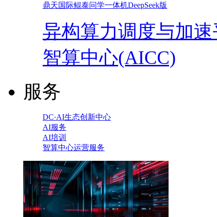
鼎天国际鲲泰问学一体机DeepSeek版
异构算力调度与加速
智算中心(AICC)
服务
DC·AI生态创新中心
AI服务
AI培训
智算中心运营服务